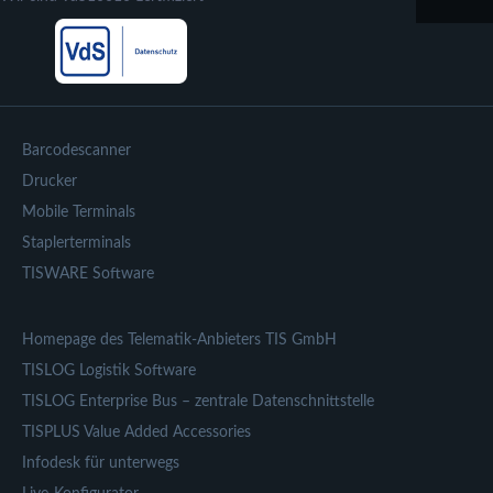
Barcodescanner
Drucker
Mobile Terminals
Staplerterminals
TISWARE Software
Homepage des Telematik-Anbieters TIS GmbH
TISLOG Logistik Software
TISLOG Enterprise Bus – zentrale Datenschnittstelle
TISPLUS Value Added Accessories
Infodesk für unterwegs