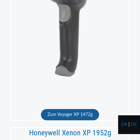
Zum Voyager XP 1472g
EN
|
DE
Honeywell Xenon XP 1952g