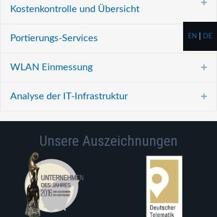
Ex
Kostenkontrolle und Übersicht
EN
|
DE
Portierungs-Services
Ex
WLAN Einmessung
Ex
Analyse der IT-Infrastruktur
Ex
Unsere Auszeichnungen