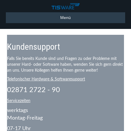
Menü
Kundensupport
Falls Sie bereits Kunde sind und Fragen zu oder Probleme mit
unserer Hard- oder Software haben, wenden Sie sich gern direkt
an uns. Unsere Kollegen helfen Ihnen gerne weiter!
Telefonischer Hardware & Softwaresupport
02871 2722 - 90
Servicezeiten
werktags
Montag-Freitag
07-17 Uhr