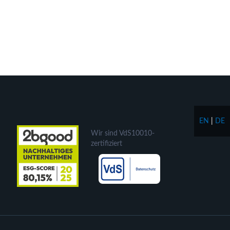
EN
|
DE
Wir sind VdS10010-
zertifiziert