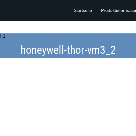
Startseite
Produktinformati
3_2
honeywell-thor-vm3_2