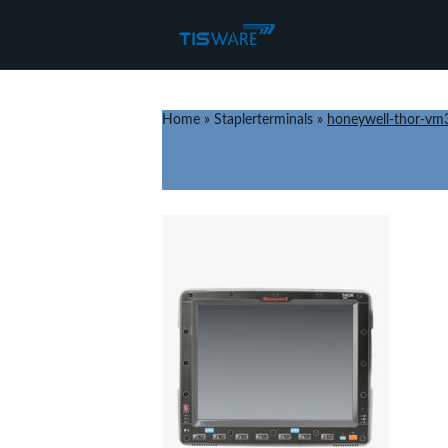
Home
»
Staplerterminals
»
honeywell-thor-vm