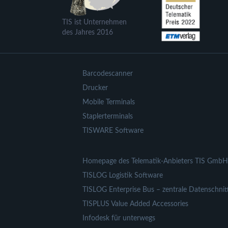
TIS ist Unternehmen
des Jahres 2016
Barcodescanner
Drucker
Mobile Terminals
Staplerterminals
TISWARE Software
Homepage des Telematik-Anbieters TIS GmbH
TISLOG Logistik Software
TISLOG Enterprise Bus – zentrale Datenschnitt
TISPLUS Value Added Accessories
Infodesk für unterwegs