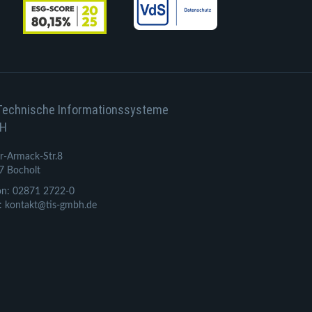
Technische Informationssysteme
H
r-Armack-Str.8
7 Bocholt
on: 02871 2722-0
: kontakt@tis-gmbh.de