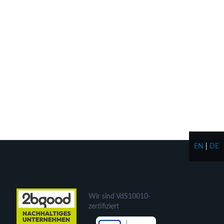
EN
|
DE
Wir sind VdS10010-
zertifiziert