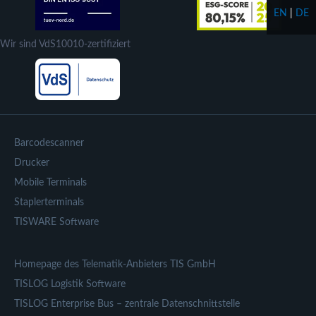
EN
|
DE
Wir sind VdS10010-zertifiziert
Barcodescanner
Drucker
Mobile Terminals
Staplerterminals
TISWARE Software
Homepage des Telematik-Anbieters TIS GmbH
TISLOG Logistik Software
TISLOG Enterprise Bus – zentrale Datenschnittstelle