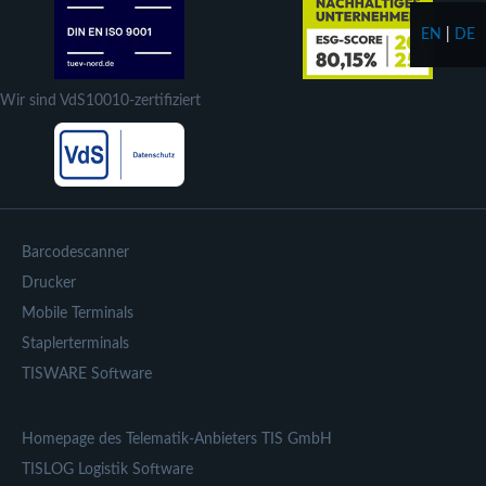
EN
|
DE
Wir sind VdS10010-zertifiziert
Barcodescanner
Drucker
Mobile Terminals
Staplerterminals
TISWARE Software
Homepage des Telematik-Anbieters TIS GmbH
TISLOG Logistik Software