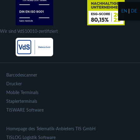
EN
|
DE
Wir sind VdS10010-zertifiziert
Barcodescanner
Drucker
Mobile Terminals
Staplerterminals
TISWARE Software
Homepage des Telematik-Anbieters TIS GmbH
TISLOG Logistik Software