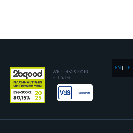
EN
|
DE
Wir sind VdS10010-
zertifiziert