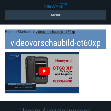
Menü
Home
»
Startseite
»
videovorschaubild-ct60xp
videovorschaubild-ct60xp
Unsere Auszeichnungen