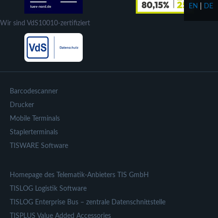
EN
|
DE
Wir sind VdS10010-zertifiziert
Barcodescanner
Drucker
Mobile Terminals
Staplerterminals
TISWARE Software
Homepage des Telematik-Anbieters TIS GmbH
TISLOG Logistik Software
TISLOG Enterprise Bus – zentrale Datenschnittstelle
TISPLUS Value Added Accessories