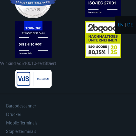
EN
|
DE
Wir sind VdS10010-zertifiziert
Barcodescanner
Drucker
Mobile Terminals
Staplerterminals