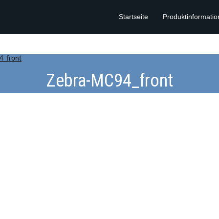
Startseite
Produktinformati
4_front
Zebra-MC94_front