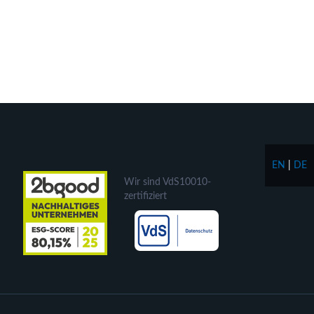
EN
|
DE
Wir sind VdS10010-
zertifiziert