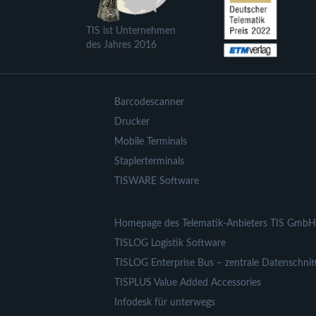
TIS ist Unternehmen
des Jahres 2016
Barcodescanner
Drucker
Mobile Terminals
Staplerterminals
TISWARE Software
Homepage des Telematik-Anbieters TIS GmbH
TISLOG Logistik Software
TISLOG Enterprise Bus – zentrale Datenschnitt
TISPLUS Value Added Accessories
Infodesk für unterwegs