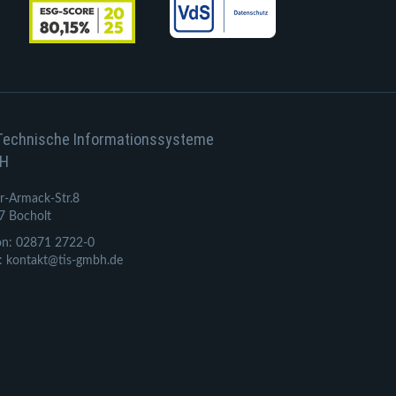
Technische Informationssysteme
H
r-Armack-Str.8
7 Bocholt
on: 02871 2722-0
: kontakt@tis-gmbh.de