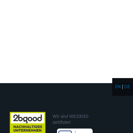
EN
|
DE
Wir sind VdS10010-
zertifiziert