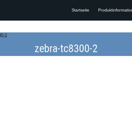
Startseite
Produktinformati
00-2
zebra-tc8300-2