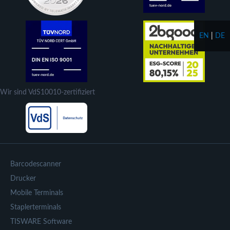
EN
|
DE
Wir sind VdS10010-zertifiziert
Barcodescanner
Drucker
Mobile Terminals
Staplerterminals
TISWARE Software