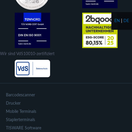
EN
|
DE
Wir sind VdS10010-zertifiziert
Barcodescanner
Drucker
Mobile Terminals
Staplerterminals
TISWARE Software