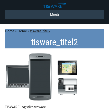
Menü
Home
»
Home
»
tisware_titel2
tisware_titel2
TISWARE Logistikhardware