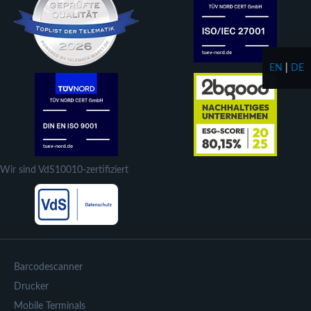
EN
|
DE
Wir sind VdS10010-zertifiziert
Barcodescanner
Drucker
Mobile Terminals