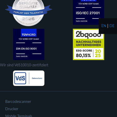
EN
|
DE
Wir sind VdS10010-zertifiziert
Barcodescanner
Drucker
Mobile Terminals