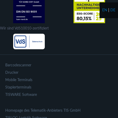
EN
|
DE
Wir sind VdS10010-zertifiziert
Barcodescanner
Drucker
Mobile Terminals
Staplerterminals
TISWARE Software
Homepage des Telematik-Anbieters TIS GmbH
TISLOG Logistik Software