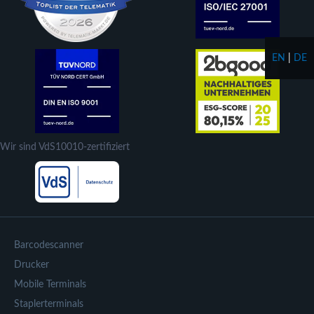
EN
|
DE
Wir sind VdS10010-zertifiziert
Barcodescanner
Drucker
Mobile Terminals
Staplerterminals