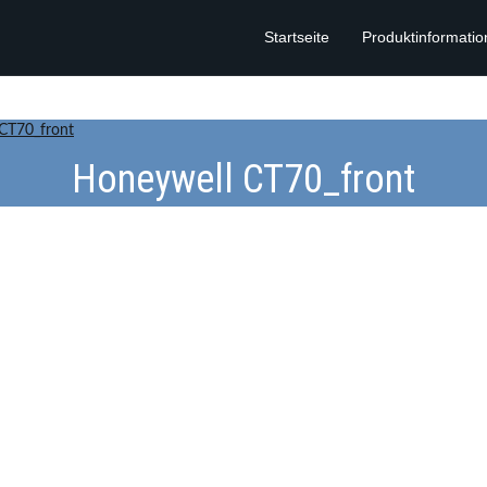
Startseite
Produktinformati
CT70_front
Honeywell CT70_front