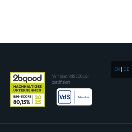
EN
|
DE
Wir sind VdS10010-
zertifiziert