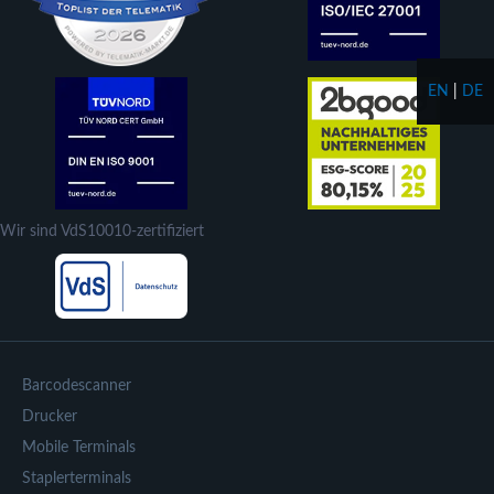
EN
|
DE
Wir sind VdS10010-zertifiziert
Barcodescanner
Drucker
Mobile Terminals
Staplerterminals