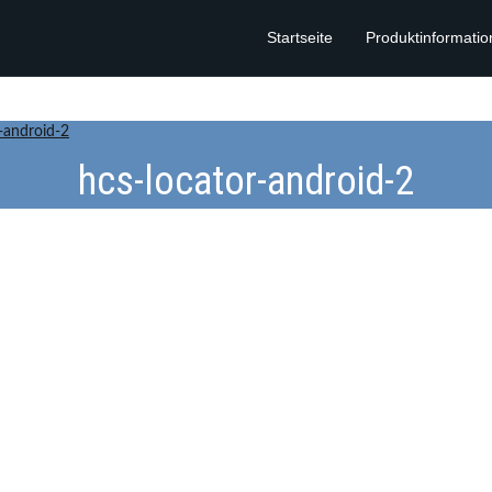
Startseite
Produktinformati
-android-2
hcs-locator-android-2