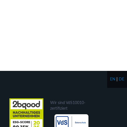
EN
|
DE
Wir sind VdS10010-
zertifiziert