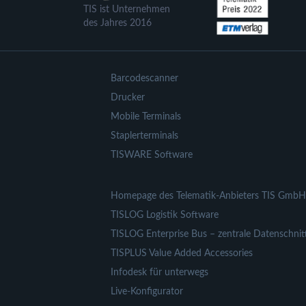
TIS ist Unternehmen
des Jahres 2016
Barcodescanner
Drucker
Mobile Terminals
Staplerterminals
TISWARE Software
Homepage des Telematik-Anbieters TIS GmbH
TISLOG Logistik Software
TISLOG Enterprise Bus – zentrale Datenschnitt
TISPLUS Value Added Accessories
Infodesk für unterwegs
Live-Konfigurator