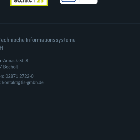
Technische Informationssysteme
H
r-Armack-Str.8
7 Bocholt
on: 02871 2722-0
: kontakt@tis-gmbh.de