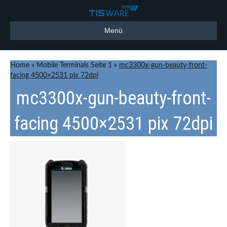
Menü
Home
»
Mobile Terminals Seite 1
»
mc3300x-gun-beauty-front-
facing 4500×2531 pix 72dpi
mc3300x-gun-beauty-front-
facing 4500×2531 pix 72dpi