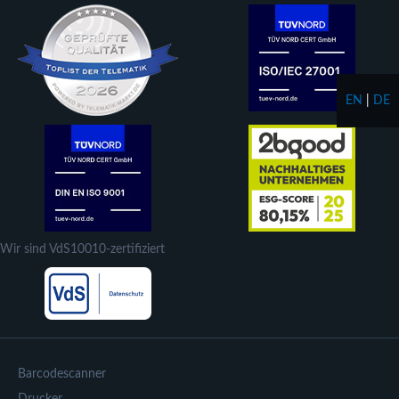
EN
|
DE
Wir sind VdS10010-zertifiziert
Barcodescanner
Drucker