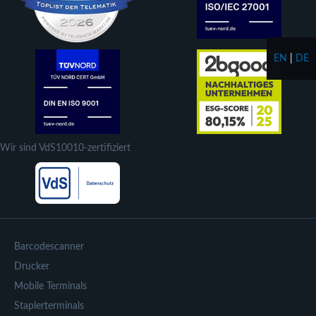
EN
|
DE
Wir sind VdS10010-zertifiziert
Barcodescanner
Drucker
Mobile Terminals
Staplerterminals