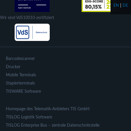
EN
|
DE
Wir sind VdS10010-zertifiziert
Barcodescanner
Drucker
Mobile Terminals
Staplerterminals
TISWARE Software
Homepage des Telematik-Anbieters TIS GmbH
TISLOG Logistik Software
TISLOG Enterprise Bus – zentrale Datenschnittstelle