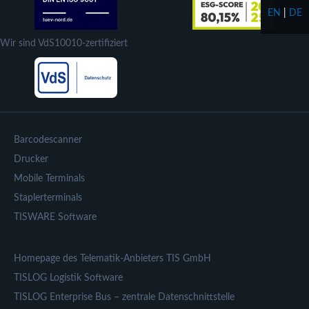
EN
|
DE
Wir sind VdS10010-zertifiziert
Barcodescanner
Drucker
Mobile Terminals
Staplerterminals
TISWARE Software
Homepage des Telematik-Anbieters TIS GmbH
TISLOG Logistik Software
TISLOG Enterprise Bus – zentrale Datenschnittstelle