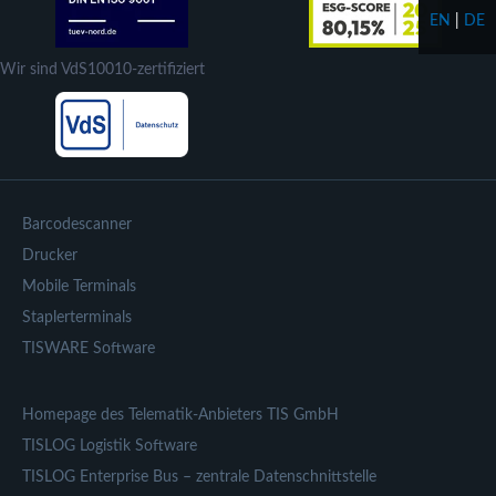
EN
|
DE
Wir sind VdS10010-zertifiziert
Barcodescanner
Drucker
Mobile Terminals
Staplerterminals
TISWARE Software
Homepage des Telematik-Anbieters TIS GmbH
TISLOG Logistik Software
TISLOG Enterprise Bus – zentrale Datenschnittstelle