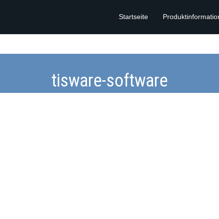
Startseite
Produktinformati
tisware-software