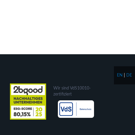
EN
|
DE
Wir sind VdS10010-
zertifiziert