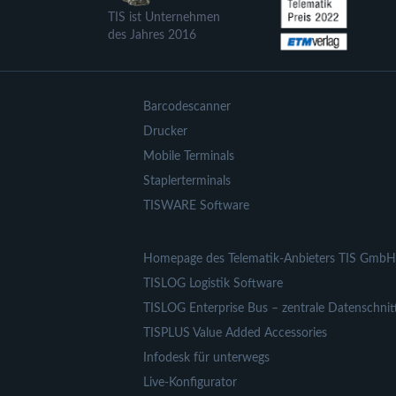
TIS ist Unternehmen
des Jahres 2016
Barcodescanner
Drucker
Mobile Terminals
Staplerterminals
TISWARE Software
Homepage des Telematik-Anbieters TIS GmbH
TISLOG Logistik Software
TISLOG Enterprise Bus – zentrale Datenschnitt
TISPLUS Value Added Accessories
Infodesk für unterwegs
Live-Konfigurator