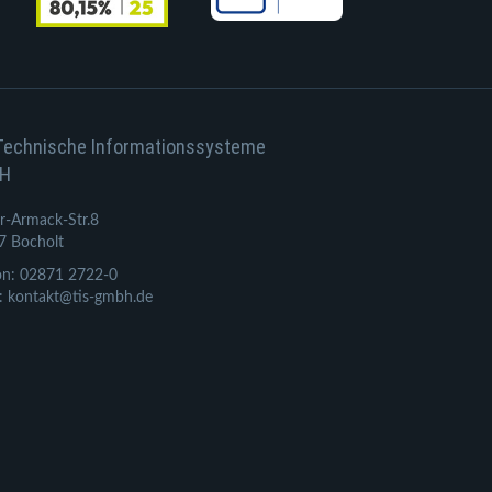
Technische Informationssysteme
H
r-Armack-Str.8
7 Bocholt
on: 02871 2722-0
: kontakt@tis-gmbh.de