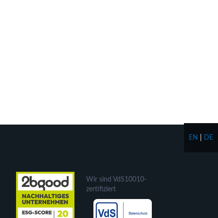
EN
|
DE
Wir sind VdS10010-
zertifiziert