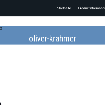
Startseite
Produktinformati
er
oliver-krahmer