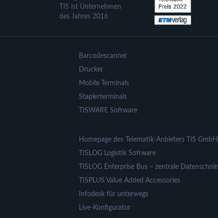
TIS ist Unternehmen
des Jahres 2016
Barcodescanner
Drucker
Mobile Terminals
Staplerterminals
TISWARE Software
Homepage des Telematik-Anbieters TIS GmbH
TISLOG Logistik Software
TISLOG Enterprise Bus – zentrale Datenschnitt
TISPLUS Value Added Accessories
Infodesk für unterwegs
Live-Konfigurator