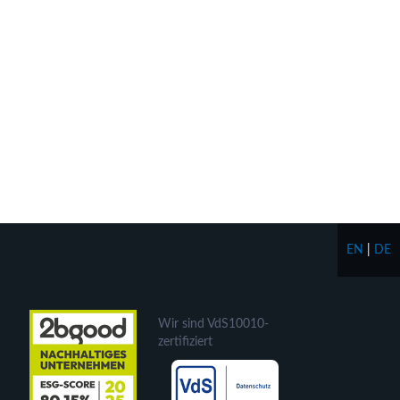
EN
|
DE
Wir sind VdS10010-
zertifiziert