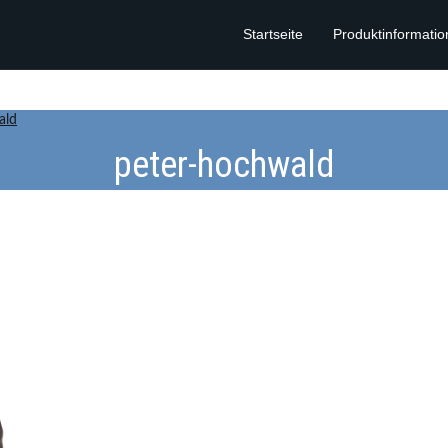
Startseite
Produktinformati
ald
peter-hochwald