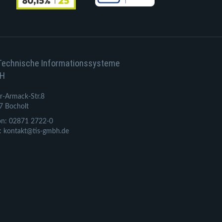
Technische Informationssysteme
H
r-Armack-Str.8
7 Bocholt
on: 02871 2722-0
: kontakt@tis-gmbh.de