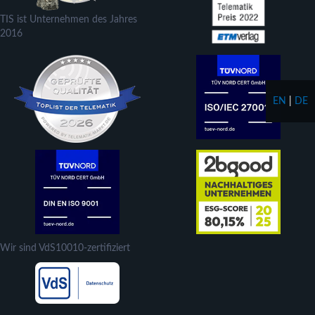
TIS ist Unternehmen des Jahres
2016
EN
|
DE
Wir sind VdS10010-zertifiziert