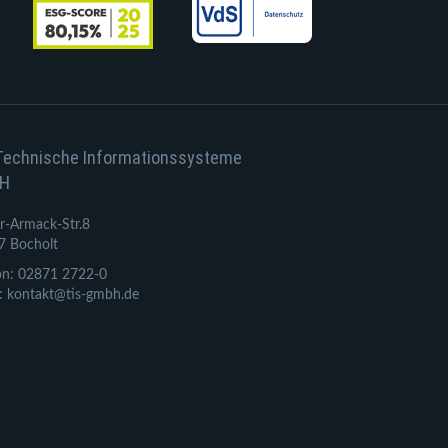
Technische Informationssysteme
H
r-Armack-Str.8
7 Bocholt
on: 02871 2722-0
: kontakt@tis-gmbh.de