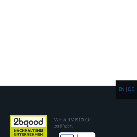
EN
|
DE
Wir sind VdS10010-
zertifiziert