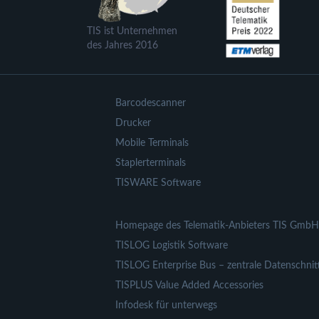
TIS ist Unternehmen
des Jahres 2016
Barcodescanner
Drucker
Mobile Terminals
Staplerterminals
TISWARE Software
Homepage des Telematik-Anbieters TIS GmbH
TISLOG Logistik Software
TISLOG Enterprise Bus – zentrale Datenschnitt
TISPLUS Value Added Accessories
Infodesk für unterwegs