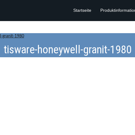
Startseite
Produktinformati
l-granit-1980
tisware-honeywell-granit-1980